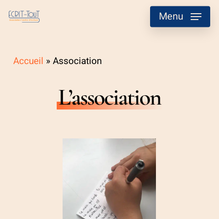
Skip
Menu
to
main
content
Accueil
»
Association
L’association