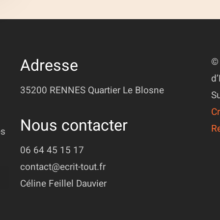
Adresse
© 
d’
35200 RENNES
Quartier Le Blosne
Su
Cr
Nous contacter
R
ès
06 64 45 15 17
contact@ecrit-tout.fr
Céline Feillel Dauvier