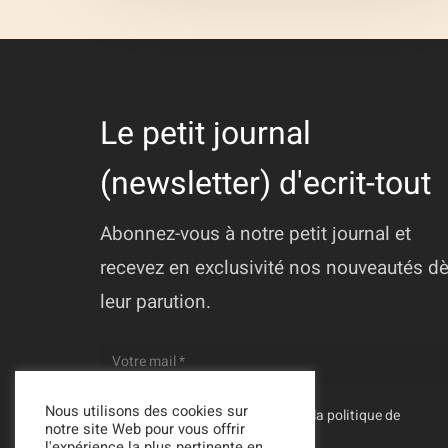
Le petit journal
(newsletter) d'ecrit-tout
Abonnez-vous à notre petit journal et
recevez en exclusivité nos nouveautés d
leur parution.
Nous utilisons des cookies sur
En vous inscrivant, vous acceptez la
politique de
notre site Web pour vous offrir
confidentialité
de Ecrit-Tout
l'expérience la plus pertinente en