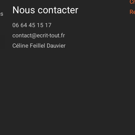
Cr
Nous contacter
R
ès
06 64 45 15 17
contact@ecrit-tout.fr
Céline Feillel Dauvier