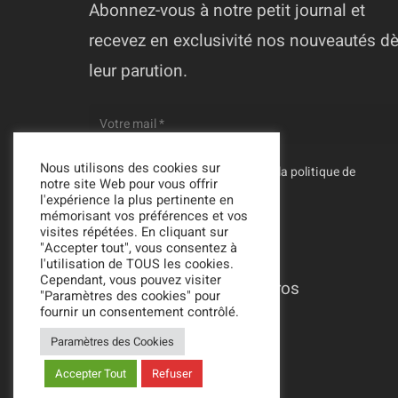
Abonnez-vous à notre petit journal et
recevez en exclusivité nos nouveautés d
leur parution.
Nous utilisons des cookies sur
En vous inscrivant, vous acceptez la
politique de
notre site Web pour vous offrir
confidentialité
de Ecrit-Tout
l'expérience la plus pertinente en
mémorisant vos préférences et vos
visites répétées. En cliquant sur
"Accepter tout", vous consentez à
l'utilisation de TOUS les cookies.
Cependant, vous pouvez visiter
→ Lire les anciens numéros
"Paramètres des cookies" pour
fournir un consentement contrôlé.
Paramètres des Cookies
Accepter Tout
Refuser