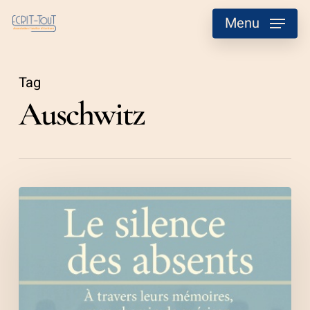
Skip
Menu
to
main
content
Tag
Auschwitz
Le
silence
des
absents
Corentin