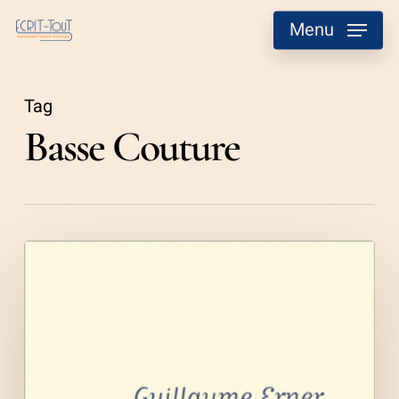
Skip
Menu
to
main
content
Tag
Basse Couture
Guillaume
Erner,
Schmattès
(fringues,
en