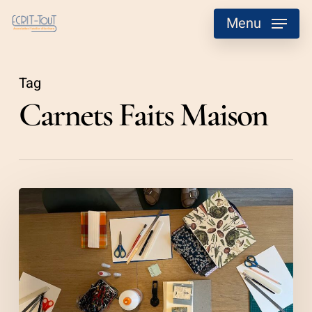
Skip
Menu
to
main
content
Tag
Carnets Faits Maison
Fabrication
de
carnets
solidaires
!