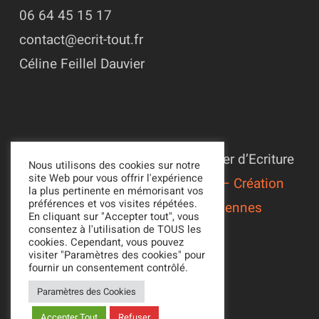
06 64 45 15 17
contact@ecrit-tout.fr
Céline Feillel Dauvier
© 2022 - 2026 Association L’Atelier d’Ecriture
Nous utilisons des cookies sur notre
site Web pour vous offrir l'expérience
Suivi du site par
Alexandre Ionoff – Création
la plus pertinente en mémorisant vos
préférences et vos visites répétées.
de sites web et référencement à Rennes
En cliquant sur "Accepter tout", vous
consentez à l'utilisation de TOUS les
Mentions légales
cookies. Cependant, vous pouvez
Politique de confidentialité
visiter "Paramètres des cookies" pour
fournir un consentement contrôlé.
Paramètres des Cookies
Accepter Tout
Refuser