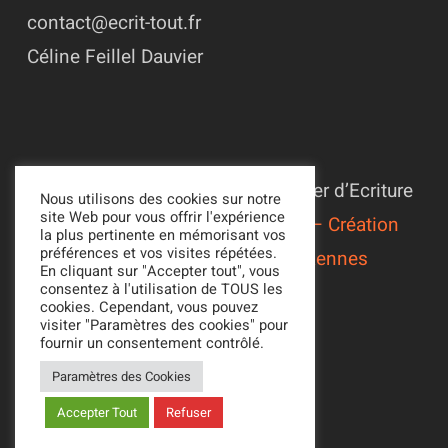
contact@ecrit-tout.fr
Céline Feillel Dauvier
© 2022 - 2026 Association L’Atelier d’Ecriture
Nous utilisons des cookies sur notre
site Web pour vous offrir l'expérience
Suivi du site par
Alexandre Ionoff – Création
la plus pertinente en mémorisant vos
préférences et vos visites répétées.
de sites web et référencement à Rennes
En cliquant sur "Accepter tout", vous
consentez à l'utilisation de TOUS les
Mentions légales
cookies. Cependant, vous pouvez
Politique de confidentialité
visiter "Paramètres des cookies" pour
fournir un consentement contrôlé.
Paramètres des Cookies
Accepter Tout
Refuser