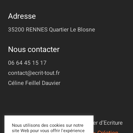
Adresse
35200 RENNES
Quartier Le Blosne
Nous contacter
06 64 45 15 17
contact@ecrit-tout.fr
Céline Feillel Dauvier
© 2022 - 2026 Association L’Atelier d’Ecriture
Nous utilisons des cookies sur notre
site Web pour vous offrir l'expérience