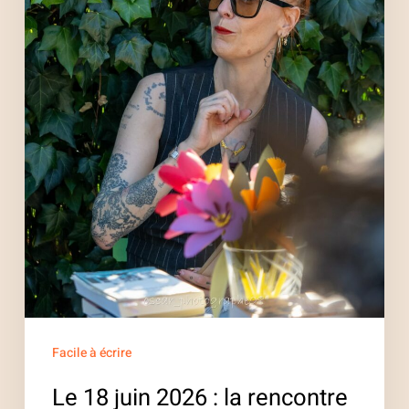
la
rencontre
d’auteure
!
Facile à écrire
Le 18 juin 2026 : la rencontre