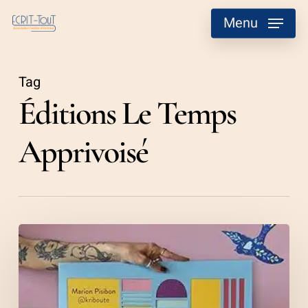
Skip
Menu
to
main
content
Tag
Éditions Le Temps
Apprivoisé
Paper
Art
de
@kriboute