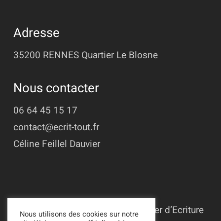
Adresse
35200 RENNES
Quartier Le Blosne
Nous contacter
06 64 45 15 17
contact@ecrit-tout.fr
Céline Feillel Dauvier
© 2022 - 2026 Association L’Atelier d’Ecriture
Nous utilisons des cookies sur notre