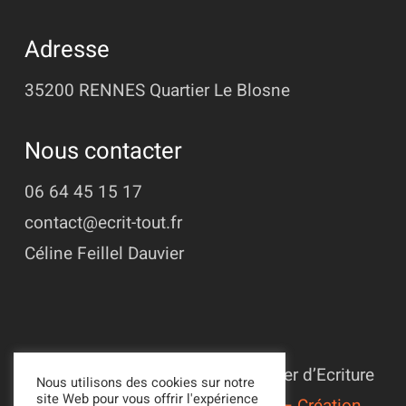
Adresse
35200 RENNES
Quartier Le Blosne
Nous contacter
06 64 45 15 17
contact@ecrit-tout.fr
Céline Feillel Dauvier
© 2022 - 2026 Association L’Atelier d’Ecriture
Nous utilisons des cookies sur notre
site Web pour vous offrir l'expérience