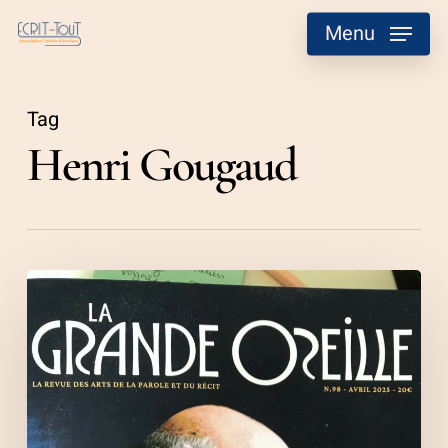
Skip
Menu
to
main
content
Tag
Henri Gougaud
La
Grande
Oreille