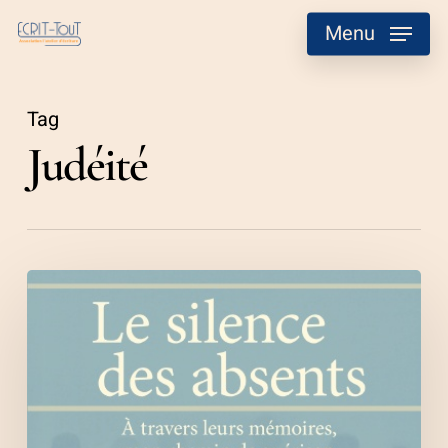
Skip
Menu
to
main
content
Tag
Judéité
Le
silence
des
absents
Corentin