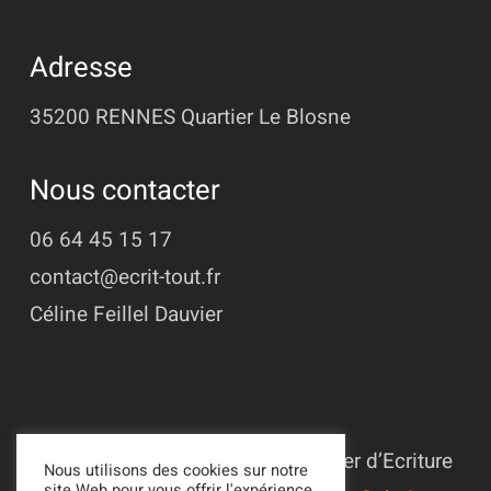
Adresse
35200 RENNES
Quartier Le Blosne
Nous contacter
06 64 45 15 17
contact@ecrit-tout.fr
Céline Feillel Dauvier
© 2022 - 2026 Association L’Atelier d’Ecriture
Nous utilisons des cookies sur notre
site Web pour vous offrir l'expérience