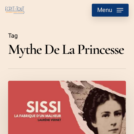
Skip
Menu
to
main
content
Tag
Mythe De La Princesse
Laura
Vernet,
Sissi,
la
fabrique