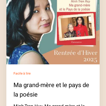
le
pays
de
la
poésie
Facile à lire
Ma grand-mère et le pays de
la poésie