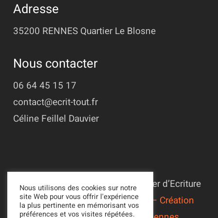
Adresse
35200 RENNES
Quartier Le Blosne
Nous contacter
06 64 45 15 17
contact@ecrit-tout.fr
Céline Feillel Dauvier
© 2022 - 2026 Association L’Atelier d’Ecriture
Nous utilisons des cookies sur notre
site Web pour vous offrir l'expérience
Suivi du site par
Alexandre Ionoff – Création
la plus pertinente en mémorisant vos
préférences et vos visites répétées.
de sites web et référencement à Rennes