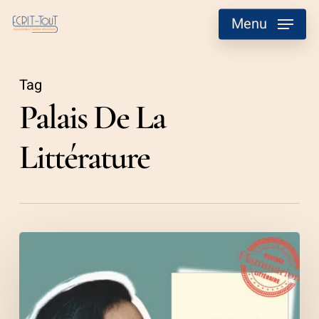
Skip
Menu
to
main
content
Tag
Palais De La
Littérature
Ma
grand-
mère
et