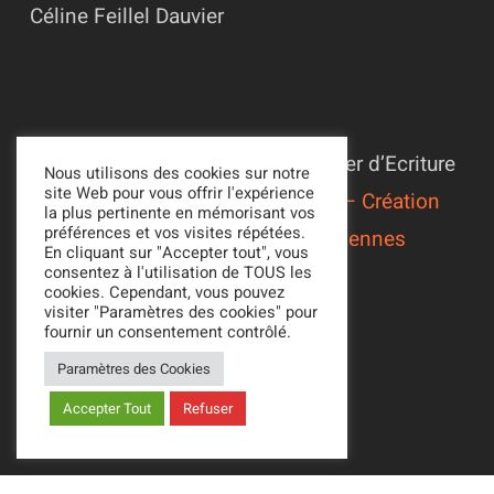
Céline Feillel Dauvier
© 2022 - 2026 Association L’Atelier d’Ecriture
Nous utilisons des cookies sur notre
site Web pour vous offrir l'expérience
Suivi du site par
Alexandre Ionoff – Création
la plus pertinente en mémorisant vos
préférences et vos visites répétées.
de sites web et référencement à Rennes
En cliquant sur "Accepter tout", vous
consentez à l'utilisation de TOUS les
Mentions légales
cookies. Cependant, vous pouvez
Politique de confidentialité
visiter "Paramètres des cookies" pour
fournir un consentement contrôlé.
Paramètres des Cookies
Accepter Tout
Refuser