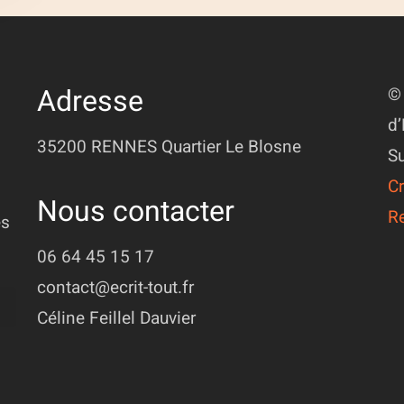
Adresse
© 
d’
35200 RENNES
Quartier Le Blosne
Su
Cr
Nous contacter
R
ès
06 64 45 15 17
contact@ecrit-tout.fr
Céline Feillel Dauvier