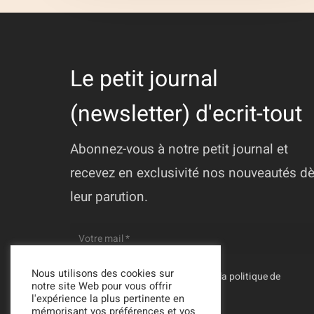
Le petit journal
(newsletter) d'ecrit-tout
Abonnez-vous à notre petit journal et
recevez en exclusivité nos nouveautés d
leur parution.
Nous utilisons des cookies sur
En vous inscrivant, vous acceptez la
politique de
notre site Web pour vous offrir
confidentialité
de Ecrit-Tout
l'expérience la plus pertinente en
mémorisant vos préférences et vos