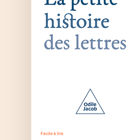
histoire
des
lettres
Facile à lire