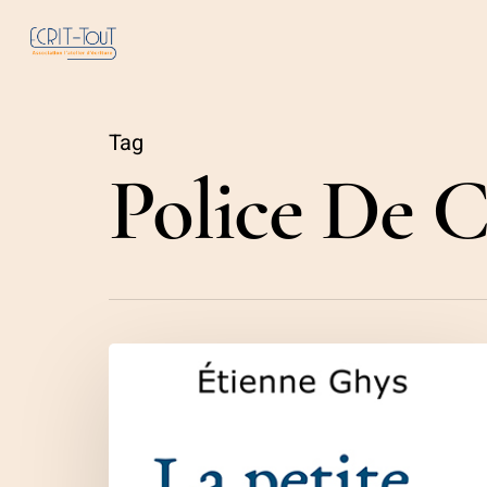
Skip
to
main
content
Tag
Police De C
Étienne
Ghys,
La
petite