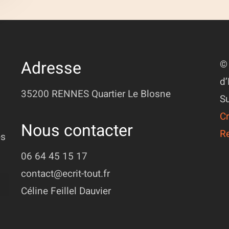
Adresse
© 
d’
35200 RENNES
Quartier Le Blosne
Su
Cr
Nous contacter
R
ès
06 64 45 15 17
contact@ecrit-tout.fr
Céline Feillel Dauvier