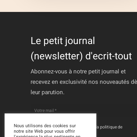
Le petit journal
(newsletter) d'ecrit-tout
Abonnez-vous à notre petit journal et
recevez en exclusivité nos nouveautés d
leur parution.
Nous utilisons des cookies sur
En vous inscrivant, vous acceptez la
politique de
notre site Web pour vous offrir
confidentialité
de Ecrit-Tout
l'expérience la plus pertinente en