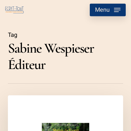
Skip
Menu
to
main
content
Tag
Sabine Wespieser
Éditeur
Michèle
Lesbre,
lettres
à