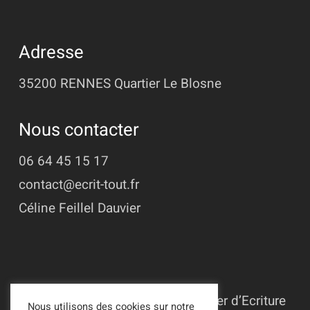
Adresse
35200 RENNES
Quartier Le Blosne
Nous contacter
06 64 45 15 17
contact@ecrit-tout.fr
Céline Feillel Dauvier
© 2022 - 2026 Association L’Atelier d’Ecriture
Nous utilisons des cookies sur notre