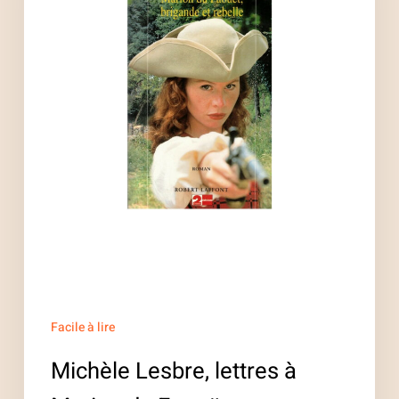
Marion
du
Faouët
Facile à lire
Michèle Lesbre, lettres à