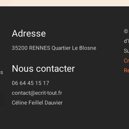
Adresse
© 
d’
35200 RENNES
Quartier Le Blosne
Su
Cr
Nous contacter
R
ès
06 64 45 15 17
contact@ecrit-tout.fr
Céline Feillel Dauvier