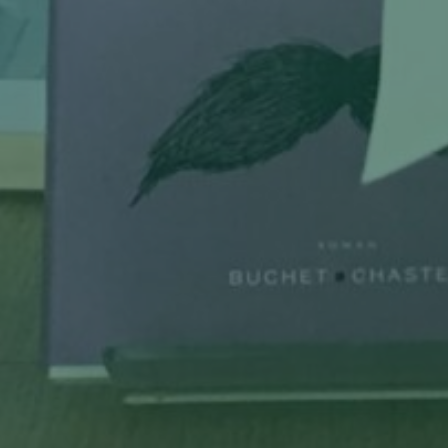
par
CelineFeillel