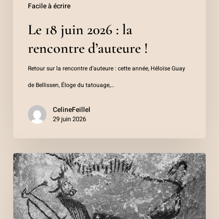
Facile à écrire
Le 18 juin 2026 : la
rencontre d’auteure !
Retour sur la rencontre d’auteure : cette année, Héloïse Guay
de Bellissen, Éloge du tatouage,…
CelineFeillel
29 juin 2026
Du
rock
dans
la