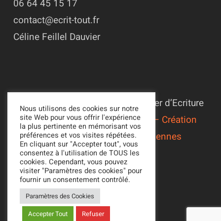
06 64 45 15 17
contact@ecrit-tout.fr
Céline Feillel Dauvier
© 2022 - 2026 Association L’Atelier d’Ecriture
Nous utilisons des cookies sur notre
site Web pour vous offrir l'expérience
Suivi du site par
Alexandre Ionoff – Création
la plus pertinente en mémorisant vos
de sites web et référencement à Rennes
préférences et vos visites répétées.
En cliquant sur "Accepter tout", vous
Mentions légales
consentez à l'utilisation de TOUS les
cookies. Cependant, vous pouvez
Politique de confidentialité
visiter "Paramètres des cookies" pour
fournir un consentement contrôlé.
Paramètres des Cookies
Accepter Tout
Refuser