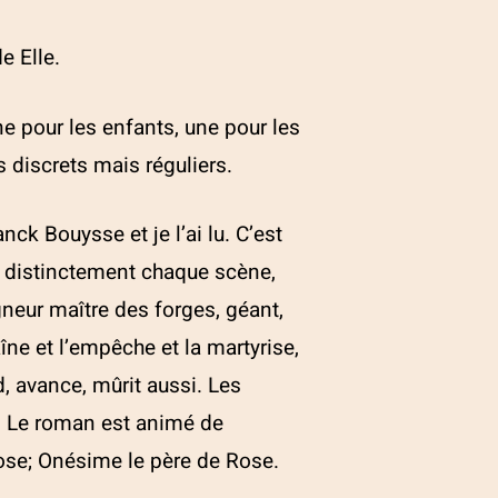
e Elle.
ne pour les enfants, une pour les
s discrets mais réguliers.
nck Bouysse et je l’ai lu. C’est
it distinctement chaque scène,
neur maître des forges, géant,
haîne et l’empêche et la martyrise,
2022 - 2026 Association L’Atelier
d, avance, mûrit aussi. Les
Ecriture
le. Le roman est animé de
ivi du site par
Alexandre Ionoff –
 Rose; Onésime le père de Rose.
éation de sites web et référencement à