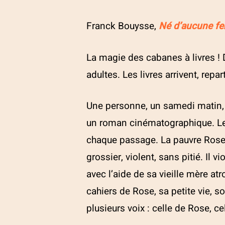
Franck Bouysse,
Né d’aucune 
La magie des cabanes à livres ! D
adultes. Les livres arrivent, rep
Une personne, un samedi matin,
un roman cinématographique. Les 
chaque passage. La pauvre Rose e
grossier, violent, sans pitié. Il v
Le petit journal
avec l’aide de sa vieille mère atr
(newsletter) d'ecrit-tout
cahiers de Rose, sa petite vie, s
plusieurs voix : celle de Rose, c
Abonnez-vous à notre petit journal et