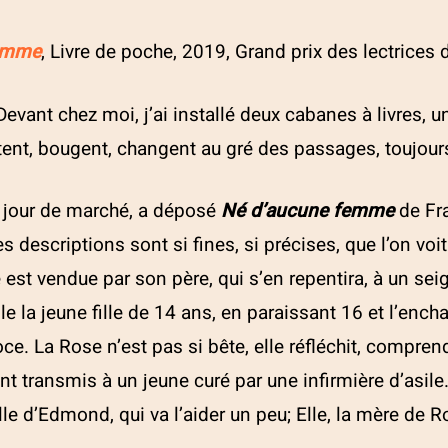
femme
, Livre de poche, 2019, Grand prix des lectrices d
evant chez moi, j’ai installé deux cabanes à livres, u
artent, bougent, changent au gré des passages, toujour
 jour de marché, a déposé
Né d’aucune femme
de Fra
descriptions sont si fines, si précises, que l’on vo
st vendue par son père, qui s’en repentira, à un seig
iole la jeune fille de 14 ans, en paraissant 16 et l’enc
Adresse
© 
oce. La Rose n’est pas si bête, elle réfléchit, compren
d’
35200 RENNES
Quartier Le Blosne
ont transmis à un jeune curé par une infirmière d’asi
Su
elle d’Edmond, qui va l’aider un peu; Elle, la mère de
Cr
Nous contacter