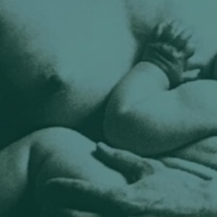
par
CelineFeillel